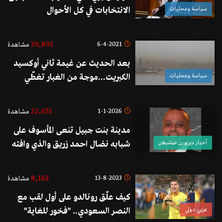
سياسة ومحليات
الانتخابات في كل الأحوال
وسنخوضها مهما كلف الأمر"
29,892
6-4-2021
مشاهدة
بعد الحديث عن غيمة ثاني أوكسيد
سياسة ومحليات
الكبريت...موجة من الغبار تغطّي
سماء بيروت
22,651
1-1-2026
مشاهدة
مدينة بنت جبيل تنعى المأسوف على
أخبار ديربورن ميشيغن
شبابه نضال احمد زريق والذي وافته
المنية في ديربورن بعد صراع مع المرض
8,162
13-8-2023
مشاهدة
كيف علّق رونالدو على أول لقب مع
عربي دولي
النصر السعودي.. "فخور للغاية"