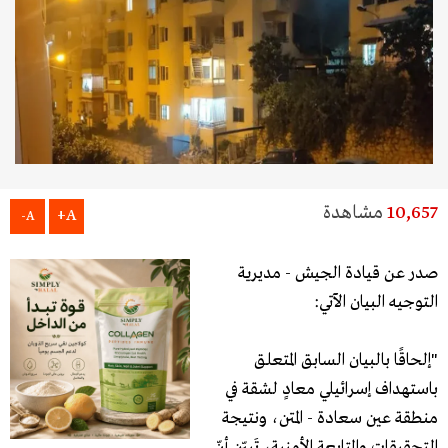
10,657
مشاهدة
A+
A-
صدر عن قيادة الجيش - مديرية
التوجيه البيان الآتي:
"إلحاقًا بالبيان السابق المتعلق
باستهداف إسرائيلي معادٍ لشقة في
منطقة عين سعادة - المتن، ونتيجة
التحقيقات والمتابعة الأمنية، تَبيّن أنّ