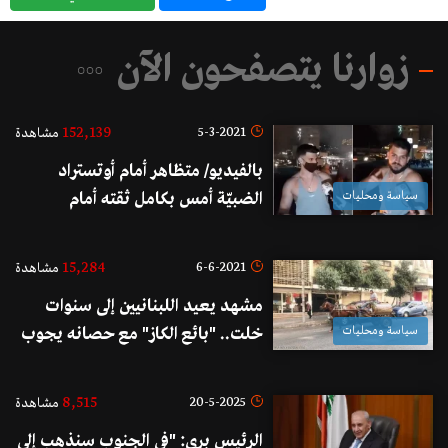
زوارنا يتصفحون الآن
152,139
5-3-2021
مشاهدة
بالفيديو/ متظاهر أمام أوتستراد
سياسة ومحليات
الضبيّة أمس بكامل ثقته أمام
المراسلة: "ليكي ملا شاب نازل
يتظاهر.. رح اترك لبنان، اصطفلوا يا
15,284
6-6-2021
مشاهدة
بنات طالبوا فيّي أو بفل"!
مشهد يعيد اللبنانيين إلى سنوات
سياسة ومحليات
خلت.. "بائع الكاز" مع حصانه يجوب
شوارع بيروت
8,515
20-5-2025
مشاهدة
الرئيس بري: "في الجنوب سنذهب إلى