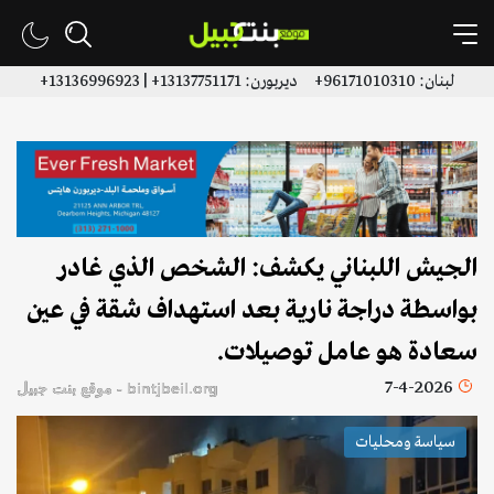
لبنان: 96171010310+ ديربورن: 13137751171+ | 13136996923+
الجيش اللبناني يكشف: الشخص الذي غادر
بواسطة دراجة نارية بعد استهداف شقة في عين
سعادة هو عامل توصيلات.
7-4-2026
bintjbeil.org - موقع بنت جبيل
سياسة ومحليات