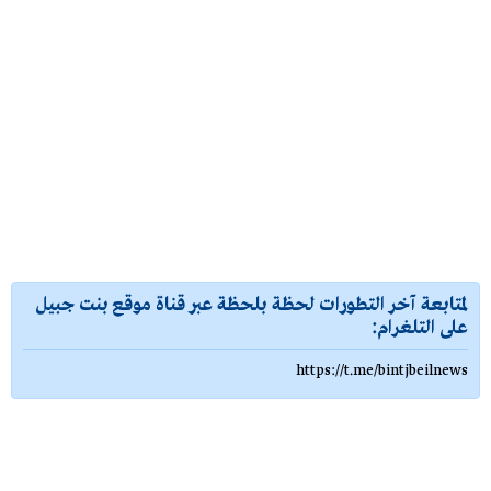
لمتابعة آخر التطورات لحظة بلحظة عبر قناة موقع بنت جبيل
على التلغرام:
https://t.me/bintjbeilnews