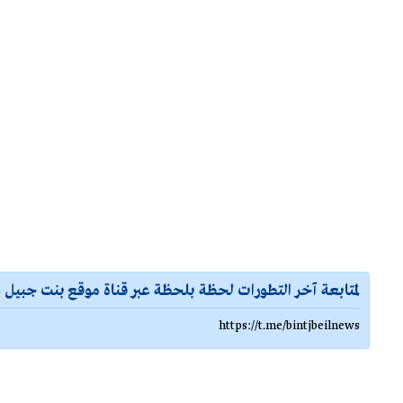
لمتابعة آخر التطورات لحظة بلحظة عبر قناة موقع بنت جبيل ع
https://t.me/bintjbeilnews