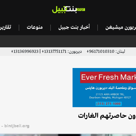
يربورن ميشيغن
أخبار بنت جبيل
منوعات
تقاري
لبنان: 96171010310+ ديربورن: 13137751171+ | 13136996923+
دون حاصرتهم الغارات
bintjbeil.org - موقع بنت جبيل