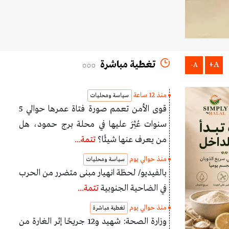
تغطية مباشرة
A+
A-
منذ 12 ساعة
سياسة ومحليات
قوى الأمن تعمم صورة فتاة عمرها حوالي 5
سنوات عُثِرَ عليها في محلة برج حمود، هل
من يعرف عنها شيئًا؟
تتمة...
منذ حوالي يوم
سياسة ومحليات
بالفيديو/ لحظة انهيار مبنى متضرر من الحرب
في الضاحية الجنوبية
تتمة...
منذ حوالي يوم
تغطية مباشرة
وزارة الصحة: شهيد و12 جريحًا إثر الغارة من