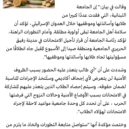
وقالت في بيان:" إن الجامعة
اللبنانية، التي فقدت عددًا كبيرا من
طلابها وأساتذتها وموظفيها خلال العدوان الإسرائيلي، تؤكد أن
سلامة أهل الجامعة تبقى أولوية مطلقة. وأمام التطورات الراهنة،
تؤكد رئاسة الجامعة أن قرار تأجيل الامتحانات في مدينة رفيق
الحريري الجامعية ومنطقة صيدا إلى الأسبوع المقبل جاء انطلاقًا من
مسؤوليتها تجاه طلابها وأساتذتها وموظفيها".
وشددت على أن "أي طالب يتعذر عليه الحضور بسبب الظروف
الأمنية لن يتعرض لأي إجحاف أكاديمي وستُتخذ الإجراءات المناسبة
لضمان حقوقه، وسيتم إحصاء الطلاب الذين يتعذر عليهم المشاركة
في الامتحانات بسبب الأوضاع الأمنية وحالات النزوح التي فرضتها
الحرب ، على أن تحدد كل وحدة جامعية مواعيد لاحقة لإجراء
الامتحانات لهؤلاء الطلاب".
وختمت مؤكدة أنها "ستواصل متابعة التطورات واتخاذ ما يلزم من