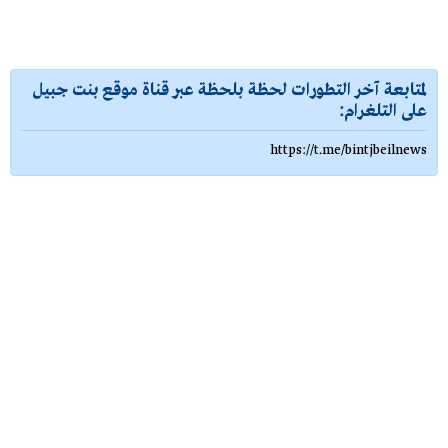
لمتابعة آخر التطورات لحظة بلحظة عبر قناة موقع بنت جبيل
على التلغرام:
https://t.me/bintjbeilnews