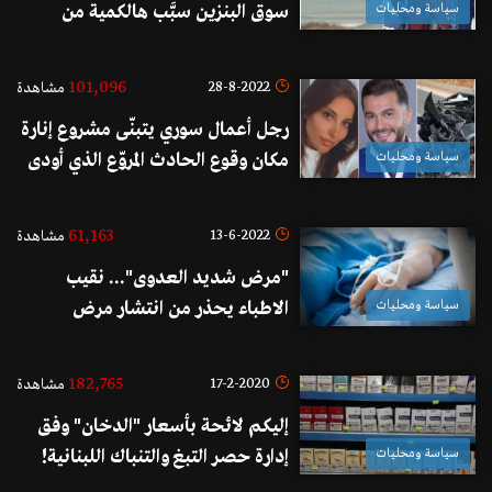
سياسة ومحليات
سوق البنزين سبَّب هالكمية من
الشتائم والاهانات خلينا ننطر
ونشوف شو رح تخلق مخيلتكم بس
101,096
28-8-2022
مشاهدة
ندخل كمان عسوق الغاز؟
رجل أعمال سوري يتبنّى مشروع إنارة
سياسة ومحليات
مكان وقوع الحادث المروّع الذي أودى
بحياة الفنان جورج الراسي وزينة
المرعبي: "صدقة جارية عنهما"
61,163
13-6-2022
مشاهدة
"مرض شديد العدوى"... نقيب
سياسة ومحليات
الاطباء يحذر من انتشار مرض
"التهاب الكبد الفيروسي الألفي": 118
حالة خلال اقل من اسبوع!
182,765
17-2-2020
مشاهدة
إليكم لائحة بأسعار "الدخان" وفق
سياسة ومحليات
إدارة حصر التبغ والتنباك اللبنانية!