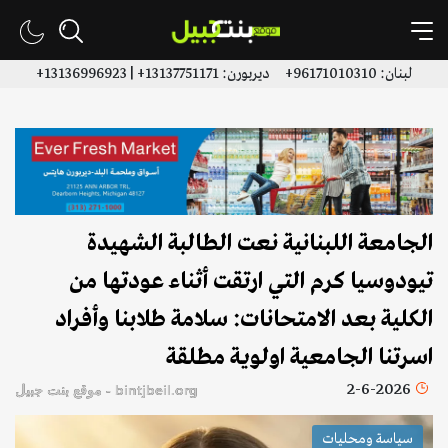
لبنان: 96171010310+ ديربورن: 13137751171+ | 13136996923+
الجامعة اللبنانية نعت الطالبة الشهيدة
تيودوسيا كرم التي ارتقت أثناء عودتها من
الكلية بعد الامتحانات: سلامة طلابنا وأفراد
اسرتنا الجامعية اولوية مطلقة
2-6-2026
bintjbeil.org - موقع بنت جبيل
سياسة ومحليات