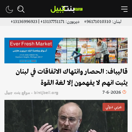
لبنان: 96171010310+ ديربورن: 13137751171+ | 13136996923+
قاليباف: الحصار وانتهاك الاتفاقات في لبنان
يثبت انهم لا يفهمون إلا لغة القوة
7-6-2026
bintjbeil.org - موقع بنت جبيل
عربي دولي