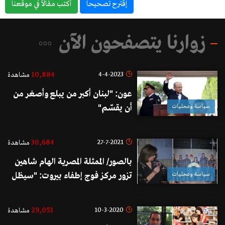
إقترح تصحيحاً
أكتب مقالاً في موقعناً
زوارنا يتصفحون الآن
10,884
4-4-2023
مشاهدة
عون: "لبنان أكبر من يبلع وأصغر من
سياسة ومحليات
أن يقسّم"
30,684
27-7-2021
مشاهدة
بالصور/ الممثلة المصرية الهام شاهين
سياسة ومحليات
تزور مركز فوج إطفاء بيروت: "سيظل
لبنان عروس الوطن العربي الجميلة
رغم كل الظروف الصعبة"
29,053
10-3-2020
مشاهدة