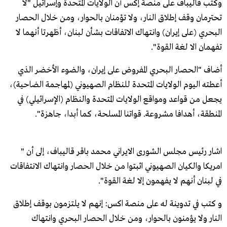
وكتب قاليباف على منصة إكس أن الولايات المتحدة وإسرائيل "لا
تحترمان وقف إطلاق النار، ولا تؤمنان بالحوار، ومن خلال الحصار
البحري (على إيران) وانتهاك الاتفاقات بشأن لبنان، أظهرتا أنهما لا
تفهمان الا لغة القوة".
أضاف "الحصار البحري المفروض على إيران، والضوء الأخضر الذي
أعطته اليوم الولايات المتحدة للنظام الصهيوني (لمهاجمة الضاحية)،
يجعل من قواعد ومواقع الولايات المتحدة والنظام (الإسرائيلي) في
المنطقة، أهدافا مشروعة. قواتنا المسلحة، كما أبدا، جاهزة".
اشار رئيس مجلس الشورى الايراني محمد باقر قاليباف، إلى أن "
امريكا والكيان الصهيوني اثبتوا من خلال الحصار وانتهاك الانتفاقات
في لبنان أنهم لا يفهمون إلا لغة القوة".
و كتب في تدوينة له على منصة اكس: إنهم لا يلتزمون بوقف إطلاق
النار ولا يؤمنون بالحوار، ومن خلال الحصار البحري وانتهاك