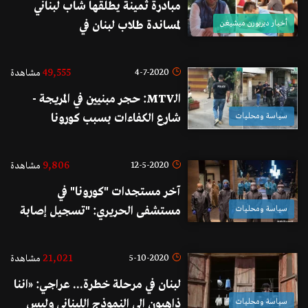
مبادرة ثمينة يطلقها شاب لبناني
أخبار ديربورن ميشيغن
لمساندة طلاب لبنان في
فرنسا...مستعد للمساعدة المادية في
حال تعثر حصولهم من الأموال
49,555
4-7-2020
مشاهدة
اللازمة من أهلهم في لبنان!
الـMTV: حجر مبنيين في المريجة -
سياسة ومحليات
شارع الكفاءات بسبب كورونا
9,806
12-5-2020
مشاهدة
آخر مستجدات "كورونا" في
سياسة ومحليات
مستشفى الحريري: "تسجيل إصابة
واحدة جديدة بالفيروس وتماثل
حالتين للشفاء "
21,021
5-10-2020
مشاهدة
لبنان في مرحلة خطرة... عراجي: «اننا
سياسة ومحليات
ذاهبون الى النموذج اللبناني وليس