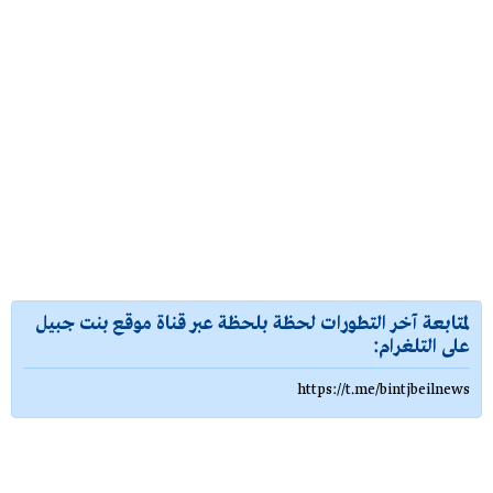
لمتابعة آخر التطورات لحظة بلحظة عبر قناة موقع بنت جبيل
على التلغرام:
https://t.me/bintjbeilnews