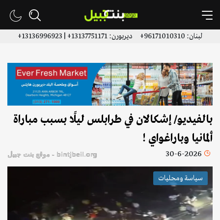
لبنان: 96171010310+ ديربورن: 13137751171+ | 13136996923+
بالفيديو/ إشكالان في طرابلس ليلًا بسبب مباراة
ألمانيا وباراغواي !
30-6-2026
bintjbeil.org - موقع بنت جبيل
سياسة ومحليات