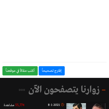
إقترح تصحيحاً
أكتب مقالاً في موقعناً
زوارنا يتصفحون الآن
55,774
8-1-2021
مشاهدة