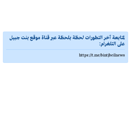
لمتابعة آخر التطورات لحظة بلحظة عبر قناة موقع بنت جبيل
على التلغرام:
https://t.me/bintjbeilnews