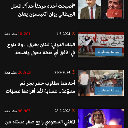
"أصبحت أجده مرهقاً جداً"..الممثل
منوعات
البريطاني روان أتكينسون يعلن
اعتزاله أداء أحد أشهر الشخصيات
الكوميدية في العالم: وداعاً مستر بين
10,201
1-6-2021
مشاهدة
البنك الدولي: لبنان يغرق... ولا تلوح
سياسة ومحليات
في الأفق أي نقطة تحول واضحة
للأزمة
20,823
21-5-2024
مشاهدة
أحدهما مطلوب خطر بجرائم
سياسة ومحليات
متنوّعة.. عصابة نفّذ أفرادها عمليّات
سرقة أسلاك كهربائيّة وكابلات
اتّصالات!
96,967
22-2-2022
مشاهدة
المغني السعودي رابح صقر مستاء من