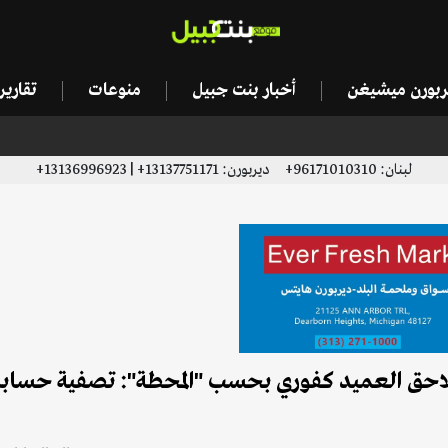
يربورن ميشيغن
أخبار بنت جبيل
منوعات
تقاري
لبنان: 96171010310+ ديربورن: 13137751171+ | 13136996923+
 تلاحق العميد كفوري بحسب "المحطة": تصفية حساب