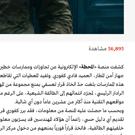
56,895
مشاهدة
كشفت منصة «
المحطة
» الإلكترونية عن تجاوزات وممارسات خطير
جهاز أمن المطار، العميد فادي كفوري. وتفيد المعطيات التي تقاط
هذه الممارسات بلغت حدّ اتخاذ قرار تعسفي بمنع مجموعة من ال
الرادار الرئيسي، لمجرّد انتمائهم إلى الطائفة الشيعية، على الرغم 
مواقعهم التقنية منذ أكثر من عشرين عاماً دون أي شائبة.
وبحسب ما حصلت عليه المنصة من معلومات، فقد برر كفوري قرا
تقديم أي دليل حسي، زاعماً أن هؤلاء المهندسين قد يسرّبون معلو
خلفيتهم الطائفية، فاتخذ قراراً فورياً بمنعهم من دخول مركز الراد