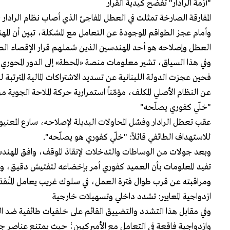
"أزمة الرادار" تفضح كيدية القرار
المفارقة الصارخة تمثلت في العطل المفاجئ الذي أصاب نظام الرادار 
وأمام عجز الطواقم الموجودة عن التعامل مع المشكلة، تبين أن ال
العطل وإصلاحه هو أحد المهندسين الذين شملهم قرار الإقصاء الط
فحين عجزت الدولة اللبنانية عن تسديد الاشتراكات المالية المترتبة
عن النظام الأصلي المكلف، مؤمّناً استمرارية حركة الملاحة الجوية 
"خلّي كفوري يصلّحه"
عقب تعطل الرادار وفشل المحاولات البديلة لإصلاحه، سارع المعنيو
للاستهداف الطائفي قائلاً: "خلّي كفوري هو يصلّحه".
وبعد جولات من الوساطات والتدخلات لإنقاذ الموقف، وافق المهندس ع
تفيد المعلومات بأن العميد كفوري أمر بإخضاعه لتفتيش دقيق، و
ومراقبته عن قرب طوال فترة العمل، في سلوك غريب يعامل المُنقذ ا
ازدواجية المعايير: تشدد داخلي وتسهيلات خارجية
وفي مقابل هذا التشدد والتضييق القائم على خلفيات طائفية ضد ا
وازدواجية فاقعة في التعامل مع الأميركيين؛ حيث يمتنع عناصر جهاز 