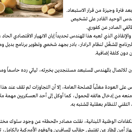
بعد فترة وجيزة من قرار الاستبعاد.
مهندس الوحيد القادر على تشخيص
ائفي الصادر عن كفوري.
 للبرنامج المشغّل لنظام الرادار، بادر بجهد شخصي وتطوير برنامج بديل و
من دون كلفة إضافية.
ن للاتصال بالمهندس المستبعد مستنجدين بخبرته، لياتي رده حاسماً ومس
لى العودة مغلّباً المصلحة العامة، إلا أن التجاوزات لم تقف عند هذا 
منعه من إدخال هاتفه المحمول، كما أوكل إلى أحد العسكريين مهمة ملا
لتقني للنظام بعقلية المشتبه به.
لكفاءات الوطنية اللبنانية، نقلت مصادر «المحطة» عن وجود سلوك مختل
أمن المطار عن تفتيش حقائب المسافرين والوفود الأميركية بالكامل، تنفيذا