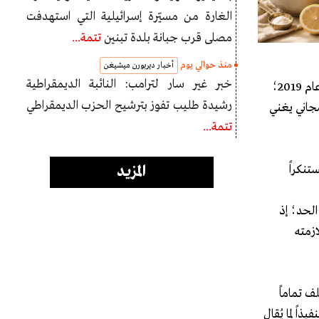
الغارة من مسيّرة إسرائيلية التي استهدفت
مصلى قرب جبانة بلدة تبنين
تتمة...
منذ حوالي يوم
أخبار ديربورن ميشيغن
خبر غير سار لترامب: النائبة الديمقراطية
وفي هذا السياق، تشير معلومات منصة «المحطة» إلى الدور المحوري والإنقاذي الذي لعبه هذا المهندس تحديداً إبان الانهيار الاقتصادي الحاد عام 2019؛
رشيدة طليب تفوز بترشيح الحزب الديمقراطي
مجاني يغني
تتمة...
تنكراً
المزيد
الحد؛ إذ
زمته
ف تماماً
ً لما يُقال