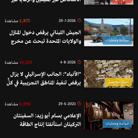
الاستراليين القادمين إليها
2,875
29-7-2026
مشاهدة
الجيش اللبناني يرفض دخول المنازل
سياسة ومحليات
والولايات المتحدة تبحث عن مخرج
14,520
4-8-2026
مشاهدة
"الأنباء": الجانب الإسرائيلي لا يزال
أخبار بنت جبيل
يرفض تنفيذ المناطق التجريبية في كلٍّ
من بنت جبيل والخيام
6,996
29-6-2021
مشاهدة
الإعلامي بسام أبو زيد: السفينتان
سياسة ومحليات
التركيتان استأنفتا إنتاج الطاقة
الكهربائية بقدرة ستبلغ في الساعات