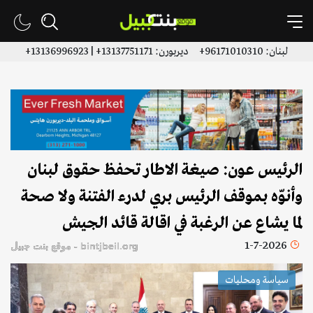
لبنان: 96171010310+ ديربورن: 13137751171+ | 13136996923+
الرئيس عون: صيغة الاطار تحفظ حقوق لبنان
وأنوّه بموقف الرئيس بري لدرء الفتنة ولا صحة
لما يشاع عن الرغبة في اقالة قائد الجيش
1-7-2026
bintjbeil.org - موقع بنت جبيل
سياسة ومحليات