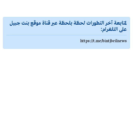
لمتابعة آخر التطورات لحظة بلحظة عبر قناة موقع بنت جبيل
على التلغرام:
https://t.me/bintjbeilnews