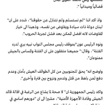
قضائياً وميدانياً ".
واذ اكد اننا "لم نستسلم ولم نتنازل عن حقوقنا"، شدد على ان"
لبنان دولة ذات سيادة ويفاوض عن نفسه، وذهبنا الى خيار
المفاوضات لانه افضل الممكن بعد فشل تجربة الحروب".
ونوه الرئيس عون"بموقف رئيس مجلس النواب نبيه بري لدرء
الفتنة"، وقال:" جميعنا متفقون على ان الفتنة والمساس بالجيش
ممنوعان".
واوضح انه" يحق للجنوبيين من كل الطوائف العيش بأمان وعدم
دفع ثمن باهظ من قتل وتدمير ونزوح بين فترة وأخرى".
واكد رئيس الجمهورية ان" لا صحة لما يشاع عن الرغبة في اقالة قائد
الجيش وقادة الأجهزة الأمنية"، مشيرا الى ان "دورهم اساسي في