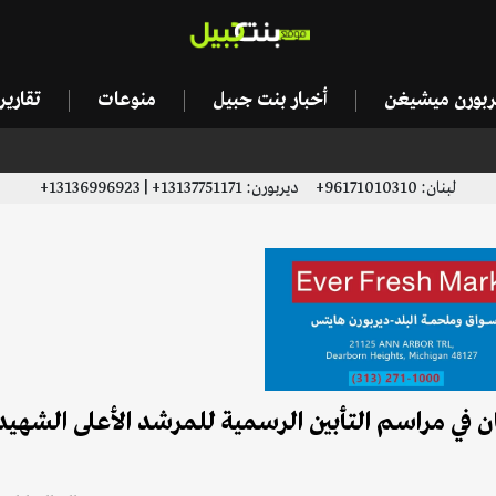
يربورن ميشيغن
أخبار بنت جبيل
منوعات
تقاري
لبنان: 96171010310+ ديربورن: 13137751171+ | 13136996923+
ان في مراسم التأبين الرسمية للمرشد الأعلى الشهيد