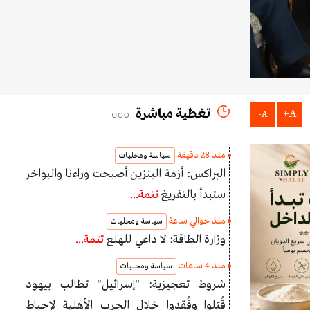
تغطية مباشرة
A+
A-
منذ 28 دقيقة
سياسة ومحليات
البراكس: أزمة البنزين أصبحت وراءنا والبواخر
ستبدأ بالتفريغ
تتمة...
منذ حوالي ساعة
سياسة ومحليات
وزارة الطاقة: لا داعي للهلع
تتمة...
منذ 4 ساعات
سياسة ومحليات
شروط تعجيزية: "إسرائيل" تطالب بيهود
قُتلوا وفُقدوا خلال الحرب الأهلية لإحباط