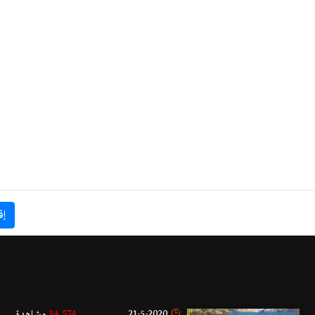
إق
34,574
21-5-2020
مشاهدة