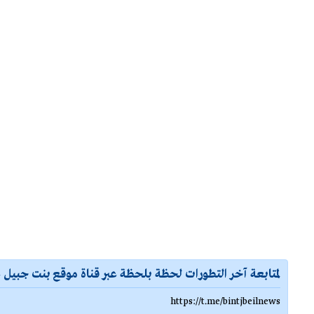
لمتابعة آخر التطورات لحظة بلحظة عبر قناة موقع بنت جبيل ع
https://t.me/bintjbeilnews