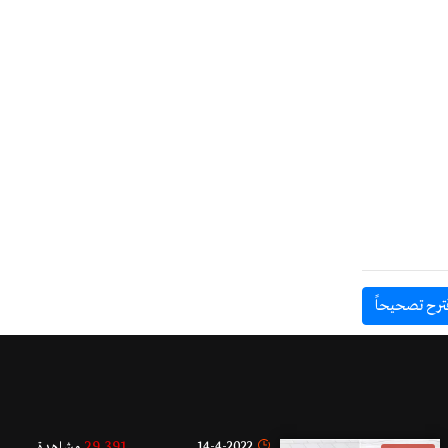
ترح تصحيحاً
29,391
14-4-2022
مشاهدة