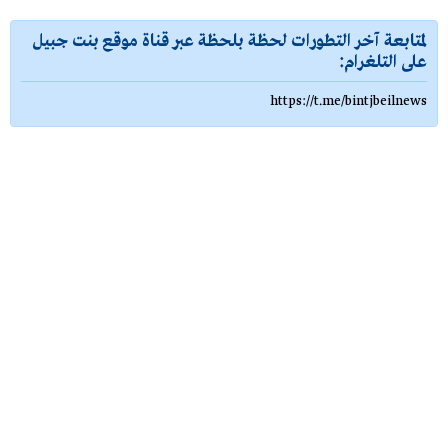
لمتابعة آخر التطورات لحظة بلحظة عبر قناة موقع بنت جبيل
على التلغرام:
https://t.me/bintjbeilnews