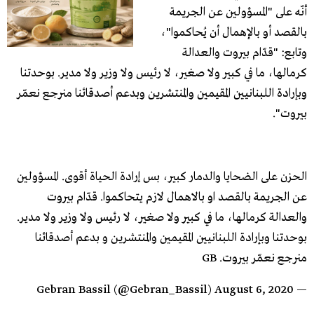
أنّه على "المسؤولين عن الجريمة
بالقصد أو بالإهمال أن يُحاكموا"،
وتابع: "قدّام بيروت والعدالة
كرمالها، ما في كبير ولا صغير، لا رئيس ولا وزير ولا مدير. بوحدتنا
وبإرادة اللبنانيين المقيمين والمنتشرين وبدعم أصدقائنا منرجع نعمّر
بيروت".
الحزن على الضحايا والدمار كبير، بس إرادة الحياة أقوى. المسؤولين
عن الجريمة بالقصد او بالاهمال لازم يتحاكموا. قدّام بيروت
والعدالة كرمالها، ما في كبير ولا صغير، لا رئيس ولا وزير ولا مدير.
بوحدتنا وبإرادة اللبنانيين المقيمين والمنتشرين و بدعم أصدقائنا
منرجع نعمّر بيروت. GB
August 6, 2020
— Gebran Bassil (@Gebran_Bassil)