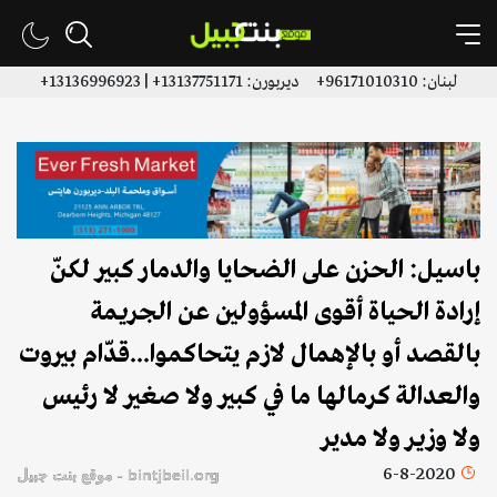
لبنان: 96171010310+ ديربورن: 13137751171+ | 13136996923+
باسيل: الحزن على الضحايا والدمار كبير لكنّ
إرادة الحياة أقوى المسؤولين عن الجريمة
بالقصد أو بالإهمال لازم يتحاكموا...قدّام بيروت
والعدالة كرمالها ما في كبير ولا صغير لا رئيس
ولا وزير ولا مدير
6-8-2020
bintjbeil.org - موقع بنت جبيل