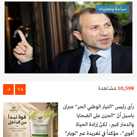
سياسة ومحليات
10,598
مشاهدة
A+
A-
رأى رئيس "التيار الوطني الحر" جبران
باسيل أنّ "الحزن على الضحايا
والدمار كبير، لكنّ إرادة الحياة
أقوى"، مؤكداً في تغريدة عبر "تويتر"