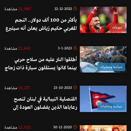
21,985
12-12-2022
مشاهدة
بأكثر من 100 ألف دولار.. النجم
منوعات
المغربي حكيم زياش يعلن أنه سيتبرع
بالمكافأة التي سيحصل عليها بعد
تأهل المغرب للدور نصف النهائي من
21,642
3-1-2023
مشاهدة
كأس العالم للأسر في المغرب!
أطلقوا النار عليه من سلاح حربي
سياسة ومحليات
بينما كانوا يستقلون سيارة ذات زجاج
داكن.. قتيل في سير الضنية!
12,177
23-10-2023
مشاهدة
القنصلية النيبالية في لبنان تنصح
سياسة ومحليات
رعاياها الذين يفضلون العودة إلى
بلادهم بتجهيز أوراقهم ووضعت
ارقاما للمراجعة
12,015
30-11-2020
مشاهدة