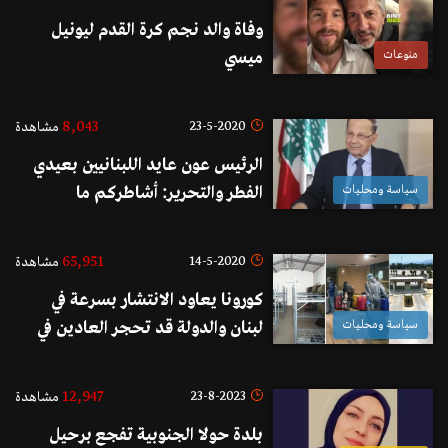
وفاة والد نجم كرة القدم ليونيل
منوعات
ميسي
8,043
23-5-2020
مشاهدة
الرئيس عون عايد اللبنانيين بعيدي
سياسة ومحليات
الفطر والتحرير: أشاطركم ما
تشعرون به من اسى في هذه
الأيام...نحن شعب يختلف في
65,951
14-5-2020
مشاهدة
السياسة لكنه يجمع على الوطن وهو
كورونا يعاود الانتشار بسرعة في
قادر دوماً على مجابهة التحديات
سياسة ومحليات
لبنان والدولة قد تحجر العادين في
معسكرات الجيش: لا يمكن الاتكال
فقط على «ضمير» الناس للالتزام
12,947
23-8-2023
مشاهدة
بإجراءات الحجر
بلدة حولا الجنوبية تفجع برحيل