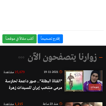
إقترح تصحيحاً
أكتب مقالاً في موقعناً
زوارنا يتصفحون الآن
25,679
19-11-2021
مشاهدة
"الفتاة البطلة".. صور داعمة لحارسة
منوعات
مرمى منتخب إيران للسيدات زهرة
كودايي تُرفع في شوارع طهران ردًا على
التنمّر
1,215
منذ 23 ساعة
مشاهدة