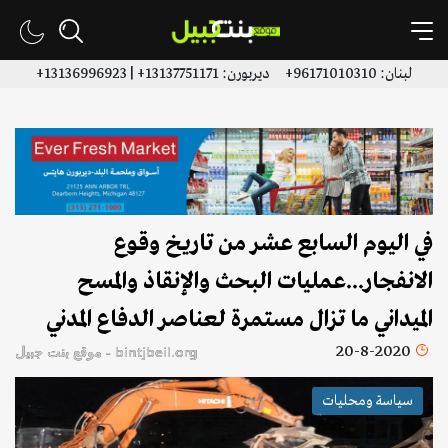
لبنان: 96171010310+ ديربورن: 13137751171+ | 13136996923+
في اليوم السابع عشر من تاريخ وقوع
الانفجار...عمليات البحث والإنقاذ والمسح
الميداني ما تزال مستمرة لعناصر الدفاع المدني
20-8-2020
bintjbeil.org - موقع بنت جبيل
سياسة ومحليات