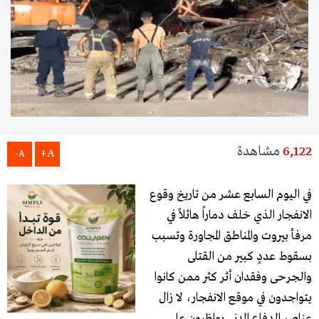
6,122
مشاهدة
A+
A-
في اليوم السابع عشر من تاريخ وقوع
الانفجار الذي خلف دماراً هائلاً في
مرفأ بيروت والمناطق المجاورة وتسبب
بسقوط عددٍ كبير من القتلى
والجرحى وفقدان أثر كثر ممن كانوا
يتواجدون في موقع الانفجار، لا زال
عناصر الدفاع المدني يواظبون على