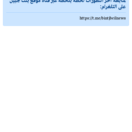
لمتابعة آخر التطورات لحظة بلحظة عبر قناة موقع بنت جبيل
على التلغرام:
https://t.me/bintjbeilnews