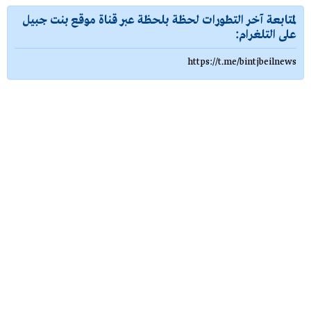
لمتابعة آخر التطورات لحظة بلحظة عبر قناة موقع بنت جبيل
على التلغرام:
https://t.me/bintjbeilnews