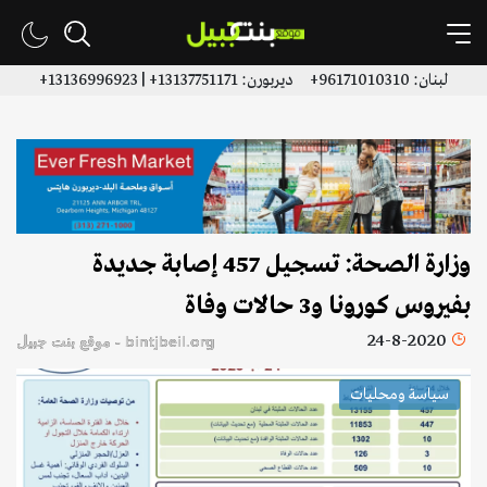
لبنان: 96171010310+ ديربورن: 13137751171+ | 13136996923+
وزارة الصحة: تسجيل 457 إصابة جديدة
بفيروس كورونا و3 حالات وفاة
24-8-2020
bintjbeil.org - موقع بنت جبيل
سياسة ومحليات