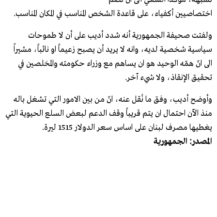
اختصاصيين أكفياء، على قاعدة الشخص المناسب في المكان المناسب.
ولفتت صحيفة الجمهورية أنه شدد أديب على أن لا طموحات
سياسية شخصية لديه، وانه لا يريد أن يصبح زعيماً او نائباً، مشيراً
الى انّ همّه الوحيد هو ان يساهم مع وزراء حكومته والمخلصين في
تحقيق الإنقاذ، ولا شيء آخر.
وأوضح أديب، وفق ما نُقل عنه، انّ من بين الامور التي تشغل باله
منذ الآن احتمال ان يتم قريباً وقف الدعم لبعض السلع الحيوية التي
يغطيها مصرف لبنان على اساس سعر الدولار 1515 ليرة.
المصدر: الجمهورية