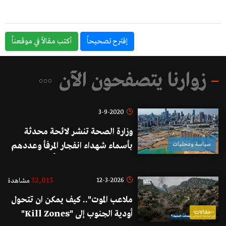
إقترح تصحيحاً
أكتب مقالاً في موقعناً
زوارنا يتصفحون الآن
3-9-2020
وزارة الصحة تنشر لائحة محدثة
سياسة ومحليات
بأسماء شهداء انفجار المرفأ وعددهم
حتى تاريخه 191 شهيداً
32,015
12-3-2026
مشاهدة
ملاعب الموت".. كيف يمكن ان تتحول
مقالات
أودية الجنوب إلى "Kill Zones"