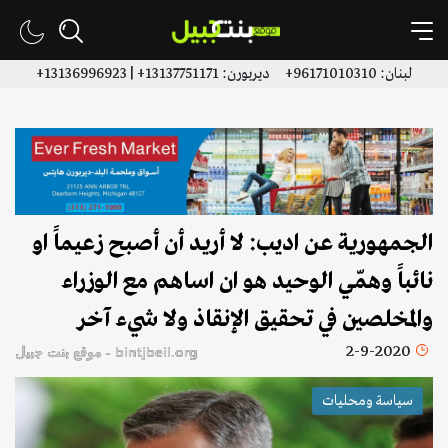
لبنان: 96171010310+ ديربورن: 13137751171+ | 13136996923+
الجمهورية عن اديب: لا أريد أن أصبح زعيماً او
نائباً وهمّي الوحيد هو ان اساهم مع الوزراء
والمخلصين في تحقيق الإنقاذ ولا شيء آخر
2-9-2020
bintjbeil.org - موقع بنت جبيل
سياسة ومحليات