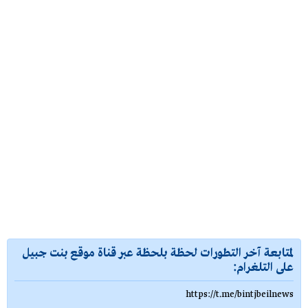
لمتابعة آخر التطورات لحظة بلحظة عبر قناة موقع بنت جبيل
على التلغرام:
https://t.me/bintjbeilnews