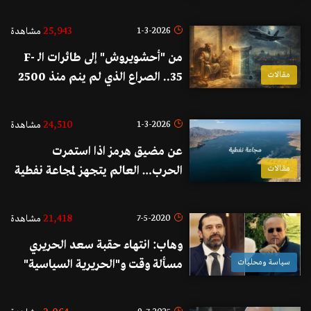
لابتلاع وحدات النخبة؟
25,943
1-3-2026
مشاهدة
من "أحشويروش" إلى طائرات الـ F-
مقالات
35.. الصراع الذي لم ينم منذ 2500
عام!
24,510
1-3-2026
مشاهدة
عن مضيق هرمز اذا استمرت
مقالات
الحرب… العالم يتجهز لمجاعة نفطية
غير مسبوقة!
21,418
7-5-2020
مشاهدة
وهاب: انتهاء حقبة سعد الحريري
سياسة ومحليات
مسألة وقت و"الحريرية السياسية"
ستستكمل مع بهاء الحريري... أنا مع
هذه العودة ولا أستطيع أن أغفر