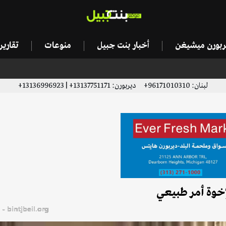
يربورن ميشيغن
أخبار بنت جبيل
منوعات
تقاري
لبنان: 96171010310+ ديربورن: 13137751171+ | 13136996923+
إخوة أمر طبيعي
bintjbeil.org - موقع بنت جبيل