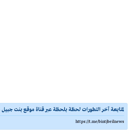
لمتابعة آخر التطورات لحظة بلحظة عبر قناة موقع بنت جبيل ع
https://t.me/bintjbeilnews