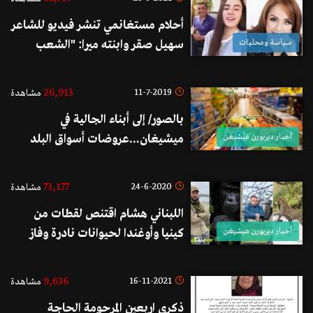
أحلام مستغانمي تنشر فيديو للشاعر
سياسة ومحليات
سهيل صقر وابنته ميرا: "الشعب
اللبناني الجميل حتى في تعتيره مبدع"
26,913
11-7-2019
مشاهدة
بالصور/ إلى أبناء الجالية في
أخبار ديربورن ميشيغن
ميشيغان...عروضات أسواق البلد
"Ever Fresh Market" المتجددة
دوماً بانتظاركم في ديربورن هايتس
73,177
24-6-2020
مشاهدة
الأميركية
اللبناني هشام اقتنص لقطات من
أخبار ديربورن ميشيغن
كينيا وأوغندا لحيوانات نادرة وفاز
ضمن مسابقة عالمية للتصوير
الإحترافي وبعد الأدغال يعد لمغامرة
9,636
16-11-2021
مشاهدة
تصوير في القطب الشمالي
ذكرى اربعين المرحومة الحاجة