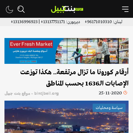
لبنان: 96171010310+ ديربورن: 13137751171+ | 13136996923+
أرقام كورونا ما تزال مرتفعة.. هكذا توزعت
الإصابات الـ1636 بحسب المناطق
25-11-2020
bintjbeil.org - موقع بنت جبيل
سياسة ومحليات