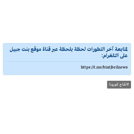
لمتابعة آخر التطورات لحظة بلحظة عبر قناة موقع بنت جبيل
على التلغرام:
https://t.me/bintjbeilnews
#لقاح كورونا