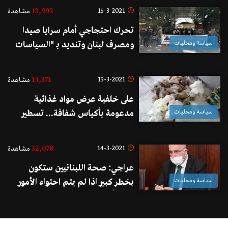
الموجود أمام النواب واللبنانيين
13,992
15-3-2021
مشاهدة
واللبنانيات هو ترشحي
تحرك احتجاجي أمام سرايا صيدا
سياسة ومحليات
ومصرف لبنان وتنديد بـ "السياسات
المصرفية والنقدية التي اوصلت البلد
الى الانهيار"
14,371
15-3-2021
مشاهدة
على خلفية عرض مواد غذائية
سياسة ومحليات
مدعومة بأكياس شفافة... تسطير
محضري ضبط وحجز بحق محلين في
الشرحبيل
32,078
14-3-2021
مشاهدة
عراجي: صحة اللبنانيين ستكون
سياسة ومحليات
بخطر كبير اذا لم يتم احتواء الأمور
سريعاً