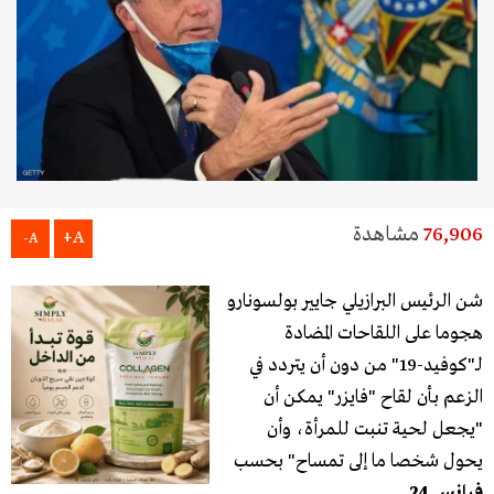
76,906
مشاهدة
A+
A-
شن الرئيس البرازيلي جايير بولسونارو
هجوما على اللقاحات المضادة
لـ"كوفيد-19" من دون أن يتردد في
الزعم بأن لقاح "فايزر" يمكن أن
"يجعل لحية تنبت للمرأة، وأن
يحول شخصا ما إلى تمساح" بحسب
فرانس 24
.