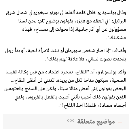
وقال بولسونارو خلال كلمة ألقاها في بورتو سيغورو في شمال شرق
البرازيل: "في العقد مع فايزر، يقولون بوضوح تام: نحن لسنا
مسؤولين عن أي آثار جانبية. إذا تحولت إلى تمساح، فهذه
مشكلتك".
وأضاف: "إذا صار شخص سوبرمان أو نبتت لامرأة لحية، أو بدأ رجل
يتحدث بصوت نسائي، فلا علاقة لهم بذلك".
وأكد بولسونارو، أن "اللقاح، بمجرد اعتماده من قبل وكالة انفيسا
الصحية، سيكون متاحا لكل من يريده. لكنني لن أتلقى اللقاح...
البعض يقولون إنني أعطي مثالا سيئا، ولكن على السذج والمعتوهين
الذين يقولون ذلك أجيب بأنني أصبت بالفعل بالفيروس ولدي
أجسام مضادة، فلماذا آخذ اللقاح؟".
مواضيع متعلقة