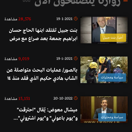
زوارنا يتصفحون الآن
28,576
19-1-2021
مشاهدة
بنت جبيل تفتقد ابنها الحاج حسان
أخبار بنت جبيل
ابراهيم جمعة بعد صراع مع مرض
كورونا
9,019
19-5-2021
مشاهدة
بالصور/ عمليات البحث متواصلة عن
سياسة ومحليات
الشاب هادي حكيم الذي فقد منذ ١٤
نيسان الماضي في مجرى نهر الجوز /
بيت شلالا في قضاء البترون
15,151
20-10-2022
مشاهدة
ميشال معوض: يُقال "احترقت"
سياسة ومحليات
و"يوم باعوني" و"يوم اشتروني"...
تبين اليوم ان الترشيح الجدي الوحيد