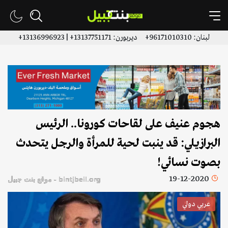
لبنان: 96171010310+ ديربورن: 13137751171+ | 13136996923+
هجوم عنيف على لقاحات كورونا.. الرئيس
البرازيلي: قد ينبت لحية للمرأة والرجل يتحدث
بصوت نسائي!
19-12-2020
bintjbeil.org - موقع بنت جبيل
عربي دولي