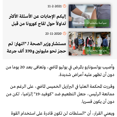
11-2-2021
إليكم الإجابات عن الأسئلة الأكثر
سياسة ومحليات
تداولاً حول لقاح كورونا من قبل
لجنة طبية متخصصة من وزارة
23-11-2020
الصحة ومنظمة الصحة العالمية
مستشار وزير الصحة لـ "النهار: تم
واليونيسف
سياسة ومحليات
حجز نحو مليونين و370 ألف جرعة
لقاح وما يقارب مليون ونصف
مليون جرعة لقاح من
وأصيب بولسونارو بالمرض في يوليو الماضي، وتعافى بعد 20 يوما من
فايزر..وستعطى أولاً للقطاع الطبي
دون أن تظهر عليه أعراض شديدة.
ثم للفئات العمرية التي تعتبر أكثر
وقررت المحكمة العليا في البرازيل الخميس الماضي، على الرغم من
عرضة للمضاعفات
ممانعة الرئيس، جعل التطعيم ضد "كوفيد-19" إلزاميا، لكن من
دون أن يكون قسريا.
ويعني القرار، أن "السلطات لن تكون قادرة على استخدام القوة