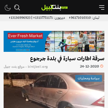
لبنان: 96171010310+ ديربورن: 13137751171+ | 13136996923+
سرقة اطارات سيارة في بلدة جرجوع
24-12-2020
bintjbeil.org - موقع بنت جبيل
سياسة ومحليات