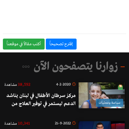
إقترح تصحيحاً
أكتب مقالاً في موقعناً
زوارنا يتصفحون الآن
38,592
4-2-2020
مشاهدة
مركز سرطان الأطفال في لبنان يناشد
سياسة ومحليات
الدعم ليستمر في توفير العلاج من
دون مقابل لنحو 300 طفل
10,341
25-9-2022
مشاهدة