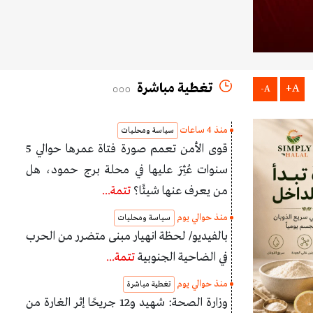
تغطية مباشرة
A+
A-
منذ 4 ساعات
سياسة ومحليات
قوى الأمن تعمم صورة فتاة عمرها حوالي 5
سنوات عُثِرَ عليها في محلة برج حمود، هل
من يعرف عنها شيئًا؟
تتمة...
منذ حوالي يوم
سياسة ومحليات
بالفيديو/ لحظة انهيار مبنى متضرر من الحرب
في الضاحية الجنوبية
تتمة...
منذ حوالي يوم
تغطية مباشرة
وزارة الصحة: شهيد و12 جريحًا إثر الغارة من