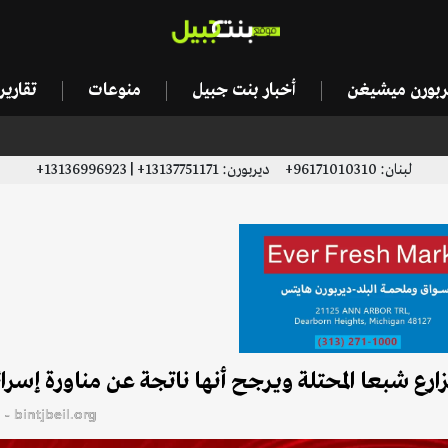
يربورن ميشيغن
أخبار بنت جبيل
منوعات
تقاري
لبنان: 96171010310+ ديربورن: 13137751171+ | 13136996923+
 شبعا المحتلة ويرجح أنها ناتجة عن مناورة إسرائ
bintjbeil.org - موقع بنت جبيل