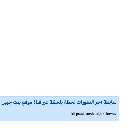
لمتابعة آخر التطورات لحظة بلحظة عبر قناة موقع بنت جبيل ع
https://t.me/bintjbeilnews