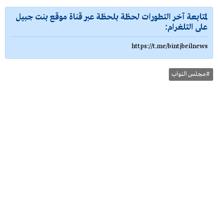
لمتابعة آخر التطورات لحظة بلحظة عبر قناة موقع بنت جبيل
على التلغرام:
https://t.me/bintjbeilnews
#مجلس النواب