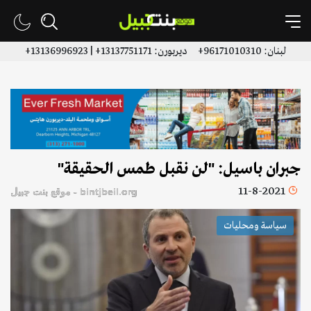
لبنان: 96171010310+ ديربورن: 13137751171+ | 13136996923+
جبران باسيل: "لن نقبل طمس الحقيقة"
11-8-2021
bintjbeil.org - موقع بنت جبيل
سياسة ومحليات