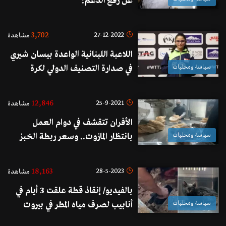
عن رفع الدعم!
3,702
27-12-2022
مشاهدة
اللاعبة اللبنانية الواعدة بيسان شيري
سياسة ومحليات
في صدارة التصنيف الدولي لكرة
الطاولة للفئات العمرية
12,846
25-9-2021
مشاهدة
الأفران تتقشف في دوام العمل
سياسة ومحليات
بانتظار المازوت.. وسعر ربطة الخبز
سيرتفع قرابة الألف ليرة
18,163
28-5-2023
مشاهدة
بالفيديو/ إنقاذ قطة علقت 3 أيام في
سياسة ومحليات
أنابيب لصرف مياه المطر في بيروت