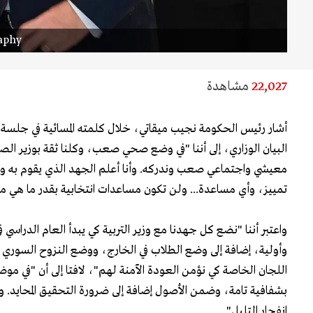
aphy
22,027
مشاهدة
أشار رئيس الحكومة نجيب ميقاتي، خلال كلمته المسائية في جلسة
البيان الوزاري، إلى أننا "في وضع صحي صعب، وكلنا ثقة بوزير ال
معيشي واجتماعي صعب وندركه. وأنا أعلم الجهد الذي يقوم به وز
تمييز، وأي مساعدة... ولن تكون مساعدات انتخابية بقدر ما هي مسا
واعتبر أننا "نضع كل جهدنا مع وزير التربية كي يبدأ العام الدرا
وأولية، إضافة إلى وضع الطلاب في الخارج، ووضع النزوح السوري
اللجان الخاصة كي نؤمن العودة الآمنة لهم"، لافتا إلى أن "في موضو
بشفافية تامة، وضمن الأصول إضافة إلى ضرورة التحقيق المحايد. و
انفجار التليل".