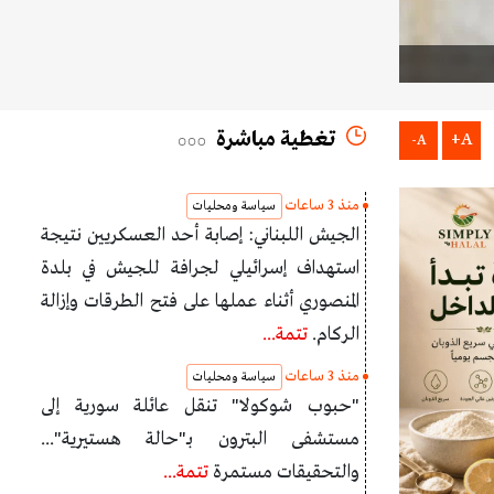
تغطية مباشرة
A+
A-
منذ 3 ساعات
سياسة ومحليات
الجيش اللبناني: إصابة أحد العسكريين نتيجة
استهداف إسرائيلي لجرافة للجيش في بلدة
المنصوري أثناء عملها على فتح الطرقات وإزالة
الركام.
تتمة...
منذ 3 ساعات
سياسة ومحليات
"حبوب شوكولا" تنقل عائلة سورية إلى
مستشفى البترون بـ"حالة هستيرية"...
والتحقيقات مستمرة
تتمة...