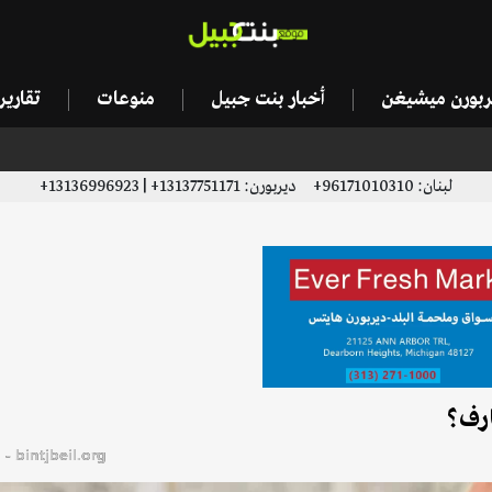
يربورن ميشيغن
أخبار بنت جبيل
منوعات
تقاري
لبنان: 96171010310+ ديربورن: 13137751171+ | 13136996923+
ارف؟
bintjbeil.org - موقع بنت جبيل