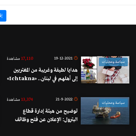
إق
17,110
19-12-2021
مشاهدة
سياسة ومحليات
هدايا لطيفة وغريبة من المغتربين
إلى أهلهم في لبنان.. «Ichtakna»
فكرة منصة لحجز وتوصيل
المفاجآت ونسبة يعود ريعها لمركز
13,374
21-9-2022
مشاهدة
سياسة ومحليات
سرطان الأطفال
توضيح من هيئة إدارة قطاع
البترول: الإعلان عن فتح وظائف
للعام 2022 على مواقع التواصل