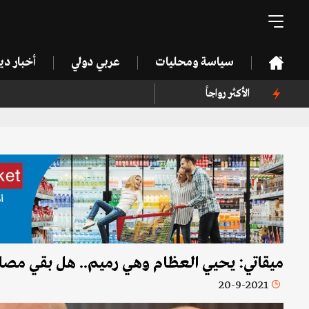
سياسة ومحليات
عربي دولي
أخبار د
الأكثر رواجاً
ميقاتي: يحيي العظام وهي رميم.. هل بقي مص
20-9-2021