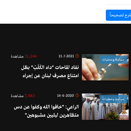
ترح تصحيحاً
11,244
11-7-2021
مشاهدة
سياسة ومحليات
نفاد لقاحات "داء الكَلَبْ" بظل
امتناع مصرف لبنان عن إجراء
تحويلات شراء اللقاح (النشرة)
7,482
14-6-2020
مشاهدة
سياسة ومحليات
الراعي: "خافوا الله وكفوا عن دس
متظاهرين ليليين مشبوهين"