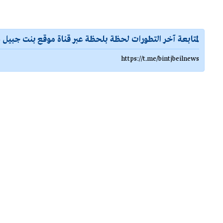
لمتابعة آخر التطورات لحظة بلحظة عبر قناة موقع بنت جبيل ع
https://t.me/bintjbeilnews