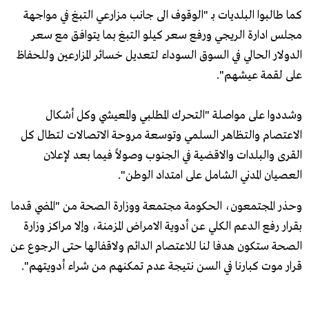
كما طالبوا البلديات بـ "الوقوف الى جانب مزارعي التبغ في مواجهة
مجلس ادارة الريجي ورفع سعر كيلو التبغ بما يتوافق مع سعر
الدولار الحالي في السوق السوداء لتعديل خسائر المزارعين وللحفاظ
على لقمة عيشهم".
وشددوا على مواصلة "التحرك المطلبي والمعيشي وكل أشكال
الاعتصام والتظاهر السلمي وتوسعة مروحة الاتصالات لتطال كل
القرى والبلدات والاقضية في الجنوب وصولاً فيما بعد لإعلان
العصيان المدني الشامل على امتداد الوطن".
وحذر المجتمعون، الحكومة مجتمعة ووزارة الصحة من "المضي قدما
بقرار رفع الدعم الكلي عن أدوية الامراض المزمنة، وإلا مراكز وزارة
الصحة ستكون هدفا لنا للاعتصام الدائم ولاقفالها حتى الرجوع عن
قرار موت كبارنا في السن نتيجة عدم تمكنهم من شراء أدويتهم".