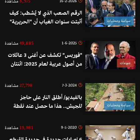
8,975
16-2-2026
مشاهدة
الرقم الصعب الذي لا يُشطب: كيف
سياسة ومحليات
أثبتت سنوات الغياب أن "الحريرية"
حاجة لا خيار؟
49,885
1-6-2025
مشاهدة
"فوربس" تكشف عن أغنى 3 عائلات
منوعات
من أصول عربية لعام 2025: اثنتان
منها لبنانيتان!
27,798
7-3-2024
مشاهدة
بالفيديو/ أطلق النار على حاجز
سياسة ومحليات
للجيش.. هذا ما حصل عند نقطة
الريفا!
19,981
9-5-2020
مشاهدة
6 إصابات جديدة في جديدة القيطع