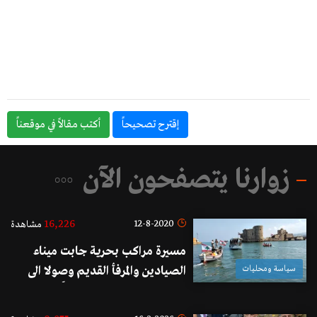
إقترح تصحيحاً
أكتب مقالاً في موقعناً
زوارنا يتصفحون الآن
16,226
12-8-2020
مشاهدة
مسيرة مراكب بحرية جابت ميناء
سياسة ومحليات
الصيادين والمرفأ القديم وصولا الى
مرفأ صيدا الحديث تضامناً مع بيروت
الجريحة