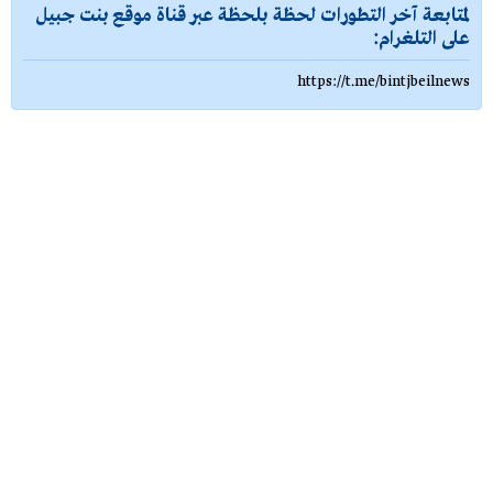
لمتابعة آخر التطورات لحظة بلحظة عبر قناة موقع بنت جبيل
على التلغرام:
https://t.me/bintjbeilnews