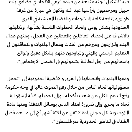
فيه "تشكيل لجنة متابعة من قيادة فرعي الاتحاد في قضاءي بنت
جبيل ومرجعيون يترأسها عبد الله وتكون هي عبارة عن غرفة
طوارىء لمتابعة كافة المستجدات والقضايا المعيشية في القرى
الحدودية بشكل يومي واتخاذ الخطوات المناسبة بشأنها، وتكليفها
بالاشراف على إحصاء العاطلين والمعطلين عن العمل، ومنهم عمال
البناء والمزارعون وغيرهم من الفئات وعمال البلديات والمتعاقدون في
التعليم الرسمي والمهني والمياومون منهم بشكل دقيق ولوائح
باسمائهم من اجل المطالبة بشمولهم في الضمان الاجتماعي".
ودعوا البلديات واتحاداتها في القرى والاقضية الحدودية إلى "تحمل
مسؤولياتها تجاه الناس من خلال رفع الصوت عاليا في وجه حكومة
رفع الدعم الكلي عن شعب بأكمله، وإلى تحميلها كافة المسؤولية
تجاه ما يجري وإلى ضرورة امداد الناس بوسائل التدفئة ومنها مادة
المازوت وبشكل مجاني لمدة لا تقل عن ثلاثة أشهر أيّ إلى ما بعد فصل
الشتاء في المناطق الحدودية مع فلسطين".