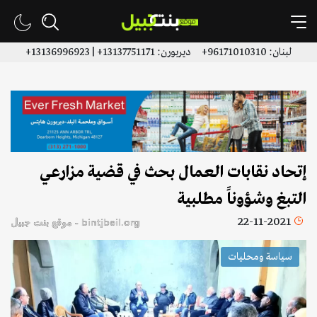
لبنان: 96171010310+ ديربورن: 13137751171+ | 13136996923+
إتحاد نقابات العمال بحث في قضية مزارعي
التبغ وشؤوناً مطلبية
22-11-2021
bintjbeil.org - موقع بنت جبيل
سياسة ومحليات