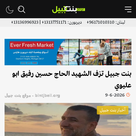
لبنان: 96171010310+ ديربورن: 13137751171+ | 13136996923+
بنت جبيل تزف الشهيد الحاج حسين رفيق ابو
عليوي
9-6-2026
bintjbeil.org - موقع بنت جبيل
أخبار بنت جبيل