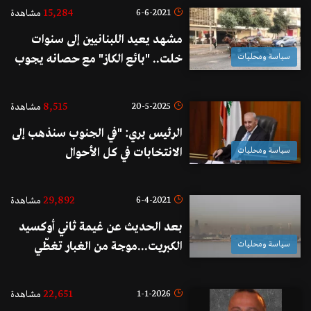
يتظاهر.. رح اترك لبنان، اصطفلوا يا
15,284
6-6-2021
مشاهدة
بنات طالبوا فيّي أو بفل"!
مشهد يعيد اللبنانيين إلى سنوات
سياسة ومحليات
خلت.. "بائع الكاز" مع حصانه يجوب
شوارع بيروت
8,515
20-5-2025
مشاهدة
الرئيس بري: "في الجنوب سنذهب إلى
سياسة ومحليات
الانتخابات في كل الأحوال
وسنخوضها مهما كلف الأمر"
29,892
6-4-2021
مشاهدة
بعد الحديث عن غيمة ثاني أوكسيد
سياسة ومحليات
الكبريت...موجة من الغبار تغطّي
سماء بيروت
22,651
1-1-2026
مشاهدة