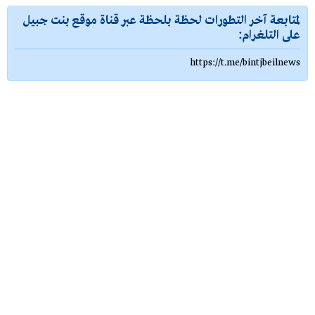
لمتابعة آخر التطورات لحظة بلحظة عبر قناة موقع بنت جبيل
على التلغرام:
https://t.me/bintjbeilnews