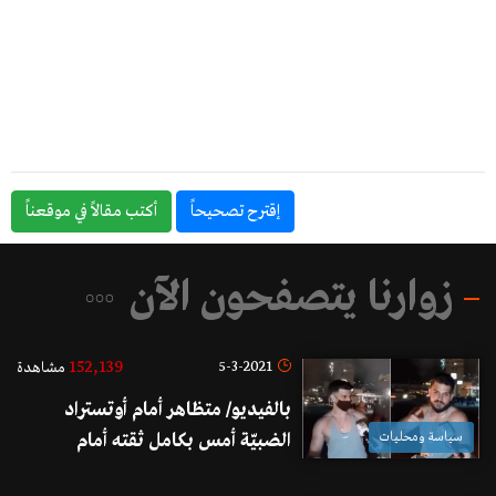
إقترح تصحيحاً
أكتب مقالاً في موقعناً
زوارنا يتصفحون الآن
152,139
5-3-2021
مشاهدة
بالفيديو/ متظاهر أمام أوتستراد
سياسة ومحليات
الضبيّة أمس بكامل ثقته أمام
المراسلة: "ليكي ملا شاب نازل