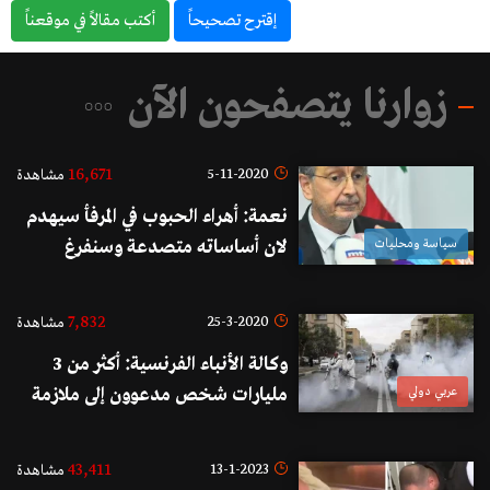
إقترح تصحيحاً
أكتب مقالاً في موقعناً
زوارنا يتصفحون الآن
16,671
5-11-2020
مشاهدة
نعمة: أهراء الحبوب في المرفأ سيهدم
سياسة ومحليات
لان أساساته متصدعة وسنفرغ
الصوامع في اسرع ما يمكن ومن دون
مخاطرة..والكميات المتضررة من
7,832
25-3-2020
مشاهدة
الطحين لا تتعدى الـ 3 أكياس
وكالة الأنباء الفرنسية: أكثر من 3
عربي دولي
مليارات شخص مدعوون إلى ملازمة
منازلهم في إطار الحد من انتشار
كورونا
43,411
13-1-2023
مشاهدة