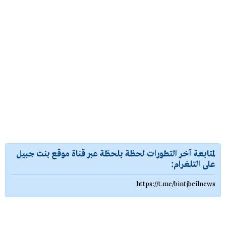
لمتابعة آخر التطورات لحظة بلحظة عبر قناة موقع بنت جبيل
على التلغرام:
https://t.me/bintjbeilnews