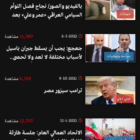
بالفيديو والصور/ نجاح فصل التوأم
منوعات
السيامي العراقي «عمر وعلي» بعد
عملية استمرت 11 ساعة ولحظات
مؤثرة لوالدهما الذي سجد باكيًا
11,589
6-3-2022
مشاهدة
جعجع: يجب أن يسقط جبران باسيل
سياسة ومحليات
لأسباب مختلفة لا تعد ولا تحصى..
في منطقة البترون تحديداً لن يصح إلا
الصحيح
6,268
9-10-2025
مشاهدة
ترامب سيزور مصر
عربي دولي
12,505
11-5-2021
مشاهدة
الاتحاد العمالي العام: جلسة طارئة