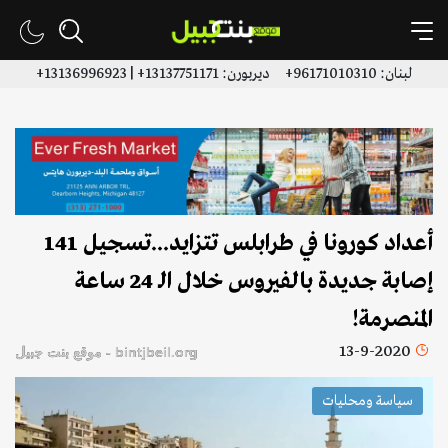
لبنان: 96171010310+ ديربورن: 13137751171+ | 13136996923+
أعداد كورونا في طرابلس تتزايد...تسجيل 141
إصابة جديدة بالفيروس خلال الـ 24 ساعة
المنصرمة!
13-9-2020
bintjbeil.org - موقع بنت جبيل
سياسة ومحليات