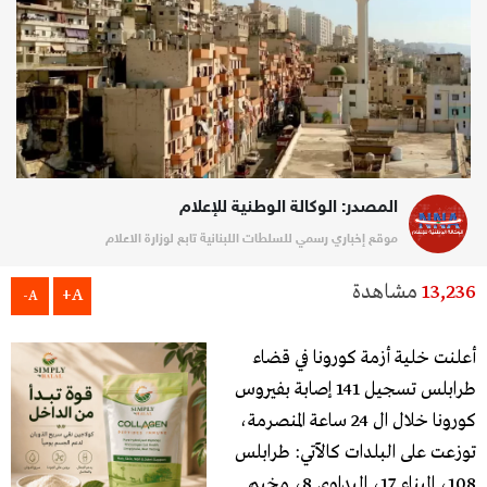
المصدر: الوكالة الوطنية للإعلام
موقع إخباري رسمي للسلطات اللبنانية تابع لوزارة الاعلام
13,236
مشاهدة
A+
A-
أعلنت خلية أزمة كورونا في قضاء
طرابلس تسجيل 141 إصابة بفيروس
كورونا خلال ال 24 ساعة المنصرمة،
توزعت على البلدات كالآتي: طرابلس
108، الميناء 17، البداوي 8، مخيم